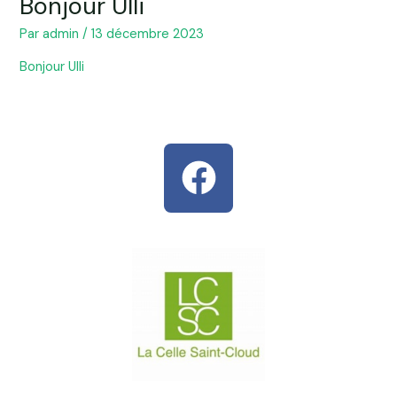
Bonjour Ulli
Par
admin
/
13 décembre 2023
Bonjour Ulli
F
a
c
e
b
o
o
k