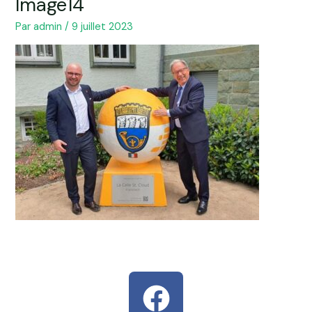
Image14
Par
admin
/
9 juillet 2023
F
a