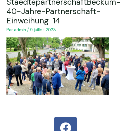
StaedtepartnerschaftBeckum-
40-Jahre-Partnerschaft-
Einweihung-14
Par
admin
/
9 juillet 2023
F
a